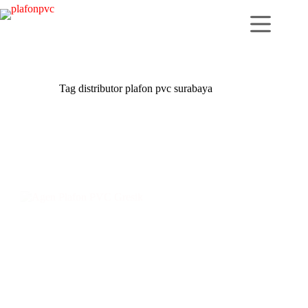
Skip
to
content
Tag
distributor plafon pvc surabaya