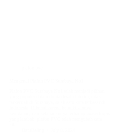
plafon pvc
Mengenal Plafon PVC Surabaya No1
Plafon PVC Surabaya No1 telah menjadi pilihan
yang populer dalam dunia desain interior, tidak
terkecuali di Surabaya, salah satu kota terbesar di
Indonesia. Dikenal karena kepraktisannya,
keindahan, dan ketahanannya terhadap cuaca tropis
yang lembab, plafon PVC telah mengubah cara
kita…
BatuBeling
July 8, 2024