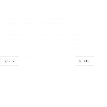
plafon pvc
Plafon PVC Putih No 1: Sentuhan Elegan dan
Tahan Lama untuk Hunian Impian
Membangun hunian idaman tak hanya soal struktur
kokoh dan estetika interior. Detail-detail kecil pun
turut berperan penting dalam menciptakan atmosfer
yang nyaman dan menawan. Salah satu elemen
penting yang tak boleh dilewatkan adalah pemilihan
plafon. Di antara berbagai jenis plafon…
BatuBeling
July 5, 2024
PREV
NEXT