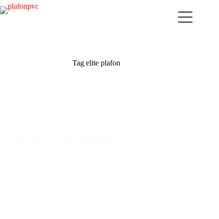
Skip
to
content
Tag
elite plafon