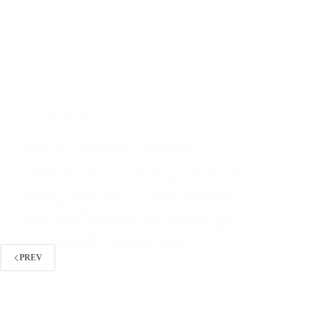
plafon pvc
Plafon PVC Terbaik No 1 Di Indonesia
Pengenalan Plafon PVC Plafon PVC Terbaik salah
satu opsi yang populer untuk langit-langit di
Surabaya. Terbuat dari PVC, bahan ini memiliki
banyak keunggulan yang menjadikannya menjadi
pilihan utama bagi banyak orang. Mari kita bahas
beberapa keunggulan yang membuat plafon PVC…
BatuBeling
March 22, 2024
PREV