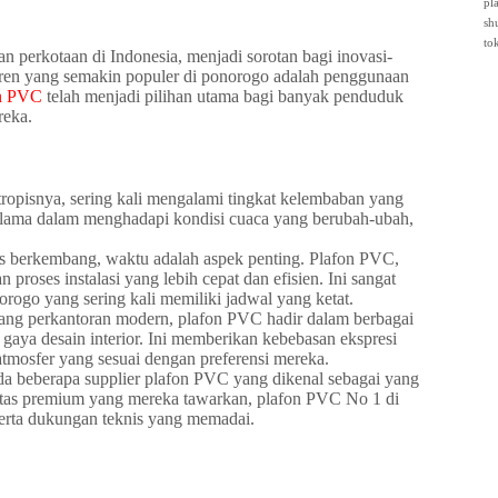
pl
sh
to
 perkotaan di Indonesia, menjadi sorotan bagi inovasi-
tu tren yang semakin populer di ponorogo adalah penggunaan
n PVC
telah menjadi pilihan utama bagi banyak penduduk
reka.
tropisnya, sering kali mengalami tingkat kelembaban yang
n lama dalam menghadapi kondisi cuaca yang berubah-ubah,
rus berkembang, waktu adalah aspek penting. Plafon PVC,
oses instalasi yang lebih cepat dan efisien. Ini sangat
ogo yang sering kali memiliki jadwal yang ketat.
ruang perkantoran modern, plafon PVC hadir dalam berbagai
gaya desain interior. Ini memberikan kebebasan ekspresi
atmosfer yang sesuai dengan preferensi mereka.
da beberapa supplier plafon PVC yang dikenal sebagai yang
alitas premium yang mereka tawarkan, plafon PVC No 1 di
erta dukungan teknis yang memadai.