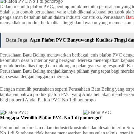
Dalam memilih plafon PVC, penting untuk memilih perusahaan yang ter
Salah satu contoh perusahaan yang telah dikenal sebagai pemasok pl
pengalaman bertahun-tahun dalam industri konstruksi, Perusahaan
Bat
menyediakan produk berkualitas tinggi dan layanan yang memuaskan 
Baca Juga
Agen Plafon PVC Banyuwangi: Kualitas Tinggi da
Perusahaan Batu Beling menawarkan berbagai jenis plafon PVC deng
kebutuhan desain interior yang beragam. Mereka menempatkan kepuas
produk berkualitas tinggi dan dukungan pelanggan yang responsif. Ke
Perusahaan Batu Beling menjadikannya pilihan yang tepat bagi mereka
dan sesuai dengan anggaran mereka.
Dengan memilih perusahaan seperti Perusahaan Batu Beling yang terpe
tambahan bahwa produk plafon PVC yang Anda beli akan memberikan k
bagi properti Anda. Plafon PVC No 1 di ponorogo
Mengapa Memilih Plafon PVC No 1 di ponorogo?
Pertumbuhan konstan dalam industri konstruksi dan desain interior S
No 1 di Surabaya tidak hanya menawarkan keunggulan teknis, tetapi 