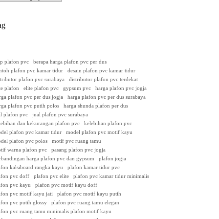
ag
ap plafon pvc
berapa harga plafon pvc per dus
ntoh plafon pvc kamar tidur
desain plafon pvc kamar tidur
stributor plafon pvc surabaya
distributor plafon pvc terdekat
ite plafon
elite plafon pvc
gypsum pvc
harga plafon pvc jogja
rga plafon pvc per dus jogja
harga plafon pvc per dus surabaya
rga plafon pvc putih polos
harga shunda plafon per dus
al plafon pvc
jual plafon pvc surabaya
lebihan dan kekurangan plafon pvc
kelebihan plafon pvc
del plafon pvc kamar tidur
model plafon pvc motif kayu
del plafon pvc polos
motif pvc ruang tamu
tif warna plafon pvc
pasang plafon pvc jogja
rbandingan harga plafon pvc dan gypsum
plafon jogja
afon kalsiboard rangka kayu
plafon kamar tidur pvc
afon pvc doff
plafon pvc elite
plafon pvc kamar tidur minimalis
afon pvc kayu
plafon pvc motif kayu doff
afon pvc motif kayu jati
plafon pvc motif kayu putih
afon pvc putih glossy
plafon pvc ruang tamu elegan
afon pvc ruang tamu minimalis plafon motif kayu