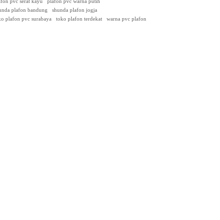
afon pvc serat kayu
plafon pvc warna putih
unda plafon bandung
shunda plafon jogja
ko plafon pvc surabaya
toko plafon terdekat
warna pvc plafon