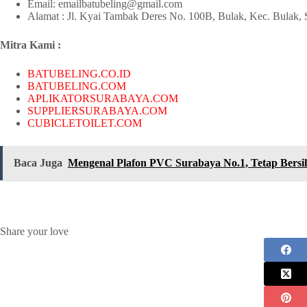
Email: emailbatubeling@gmail.com
Alamat : Jl. Kyai Tambak Deres No. 100B, Bulak, Kec. Bulak,
Mitra Kami :
BATUBELING.CO.ID
BATUBELING.COM
APLIKATORSURABAYA.COM
SUPPLIERSURABAYA.COM
CUBICLETOILET.COM
Baca Juga
Mengenal Plafon PVC Surabaya No.1, Tetap Bersi
Share your love