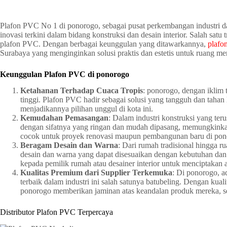
Plafon PVC No 1 di ponorogo, sebagai pusat perkembangan industri dan
inovasi terkini dalam bidang konstruksi dan desain interior. Salah sa
plafon PVC. Dengan berbagai keunggulan yang ditawarkannya,
plafo
Surabaya yang menginginkan solusi praktis dan estetis untuk ruang me
Keunggulan Plafon PVC di ponorogo
Ketahanan Terhadap Cuaca Tropis
: ponorogo, dengan iklim 
tinggi. Plafon PVC hadir sebagai solusi yang tangguh dan taha
menjadikannya pilihan unggul di kota ini.
Kemudahan Pemasangan
: Dalam industri konstruksi yang te
dengan sifatnya yang ringan dan mudah dipasang, memungkinkan pr
cocok untuk proyek renovasi maupun pembangunan baru di ponor
Beragam Desain dan Warna
: Dari rumah tradisional hingga 
desain dan warna yang dapat disesuaikan dengan kebutuhan dan 
kepada pemilik rumah atau desainer interior untuk menciptakan 
Kualitas Premium dari Supplier Terkemuka
: Di ponorogo, a
terbaik dalam industri ini salah satunya batubeling. Dengan ku
ponorogo memberikan jaminan atas keandalan produk mereka, s
Distributor Plafon PVC Terpercaya