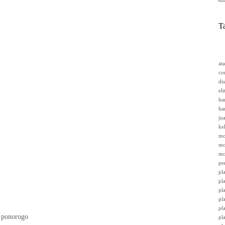
T
at
co
di
el
ha
ha
ju
ke
mo
mo
mo
pe
pl
pl
pl
pl
pl
 ponorogo
pl