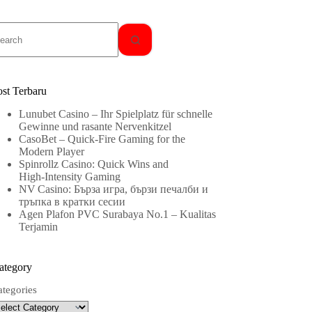
o
sults
ost Terbaru
Lunubet Casino – Ihr Spielplatz für schnelle
Gewinne und rasante Nervenkitzel
CasoBet – Quick‑Fire Gaming for the
Modern Player
Spinrollz Casino: Quick Wins and
High‑Intensity Gaming
NV Casino: Бърза игра, бързи печалби и
тръпка в кратки сесии
Agen Plafon PVC Surabaya No.1 – Kualitas
Terjamin
ategory
ategories