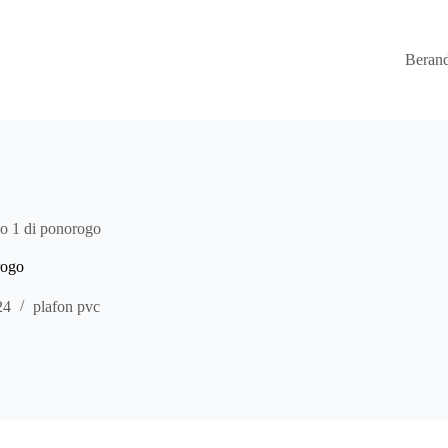
Beran
o 1 di ponorogo
rogo
24
plafon pvc