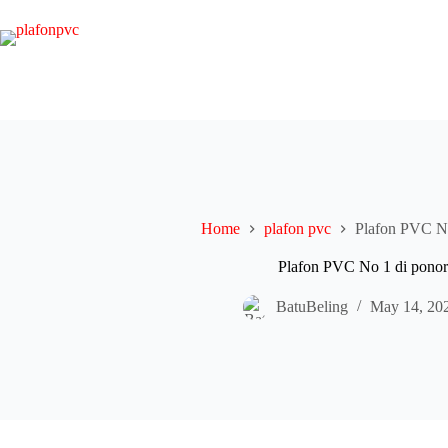
Skip
to
content
Home
plafon pvc
Plafon PVC N
Plafon PVC No 1 di pono
BatuBeling
May 14, 20