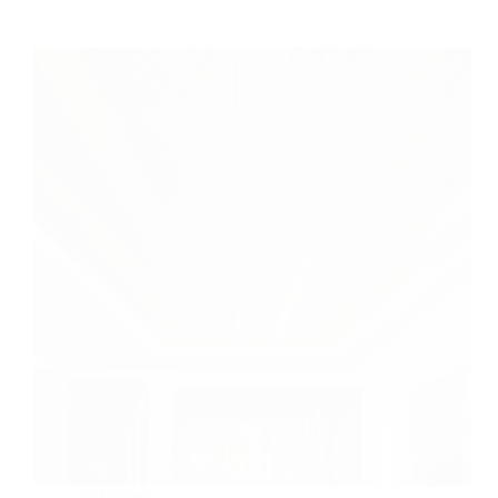
plafon pvc