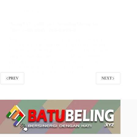
plafon pvc
Plafon PVC Putih No 1: Sentuhan Elegan dan
Tahan Lama untuk Hunian Impian
Membangun hunian idaman tak hanya soal struktur
kokoh dan estetika interior. Detail-detail kecil pun
turut berperan penting dalam menciptakan atmosfer
yang nyaman dan menawan. Salah satu elemen
penting yang tak boleh dilewatkan adalah pemilihan
plafon. Di antara berbagai jenis plafon…
BatuBeling
July 5, 2024
PREV
NEXT