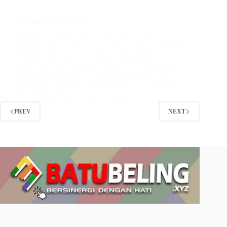
plafon pvc
Keunggulan Plafon PVC
Keunggulan Plafon PVC telah menjadi pilihan yang
semakin populer dalam dunia desain interior modern.
Dibandingkan dengan bahan plafon tradisional
seperti kayu atau gypsum, plafon PVC menawarkan
sejumlah keunggulan yang signifikan dalam hal
kepraktisan, estetika, dan fungsionalitas. Artikel ini
akan membahas…
BatuBeling
June 22, 2024
PREV
NEXT