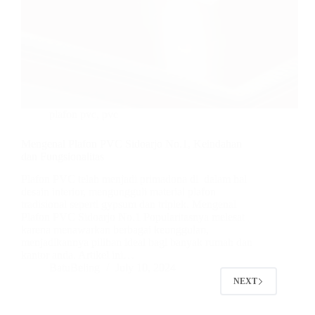
plafon pvc
,
pvc
Mengenal Plafon PVC Sidoarjo No.1, Keindahan
dan Fungsionalitas
Plafon PVC telah menjadi primadona di dalam hal
desain interior, mengungguli material plafon
tradisional seperti gypsum dan triplek. Mengenal
Plafon PVC Sidoarjo No.1 Popularitasnya melesat
karena menawarkan berbagai keunggulan,
menjadikannya pilihan ideal bagi banyak rumah dan
kantor anda. Artikel ini…
BatuBeling
July 10, 2024
NEXT