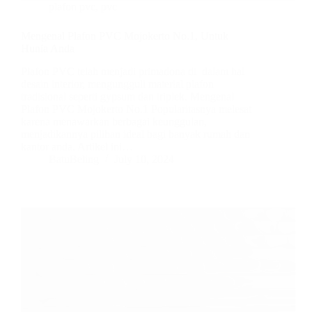
plafon pvc
,
pvc
Mengenal Plafon PVC Mojokerto No.1, Untuk
Hunia Anda
Plafon PVC telah menjadi primadona di dalam hal
desain interior, mengungguli material plafon
tradisional seperti gypsum dan triplek. Mengenal
Plafon PVC Mojokerto No.1 Popularitasnya melesat
karena menawarkan berbagai keunggulan,
menjadikannya pilihan ideal bagi banyak rumah dan
kantor anda. Artikel ini…
BatuBeling
July 10, 2024