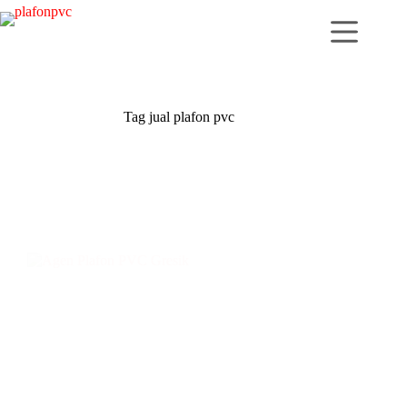
Skip
to
content
Tag
jual plafon pvc