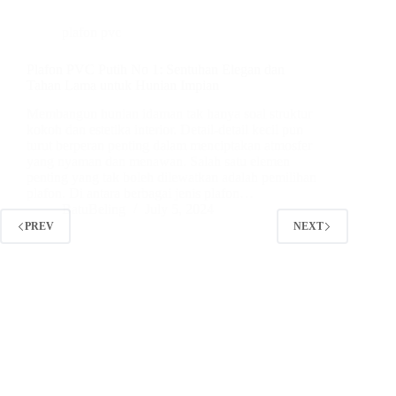
plafon pvc
Plafon PVC Putih No 1: Sentuhan Elegan dan
Tahan Lama untuk Hunian Impian
Membangun hunian idaman tak hanya soal struktur
kokoh dan estetika interior. Detail-detail kecil pun
turut berperan penting dalam menciptakan atmosfer
yang nyaman dan menawan. Salah satu elemen
penting yang tak boleh dilewatkan adalah pemilihan
plafon. Di antara berbagai jenis plafon…
BatuBeling
July 5, 2024
PREV
NEXT