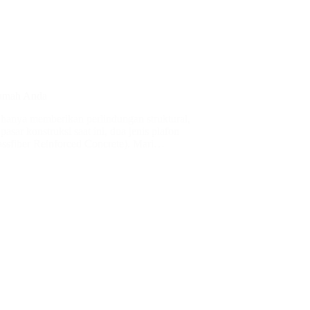
Rumah Anda
k hanya memberikan perlindungan struktural,
asar konstruksi saat ini, dua jenis plafon
ssfiber Reinforced Concrete). Mari…