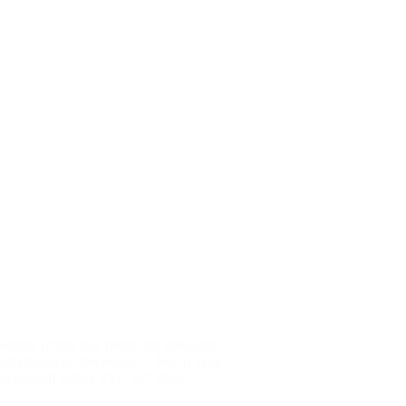
pemilik rumah dan pengelola bangunan
udah dipasang, dan beragam desain yang
ul: apakah plafon PVC anti tikus?…