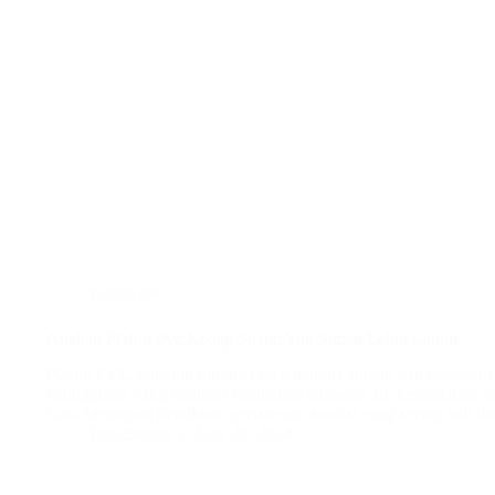
plafon pvc
Apakah Plafon Pvc Kedap Suara: Yuk Simak Lebih Lanjut
Plafon PVC semakin diminati oleh pemilik rumah dan pengelol
keunggulan yang meliputi ketahanan terhadap air, kemudahan d
luas. Meskipun demikian, pertanyaan krusial yang sering kali 
BatuBeling
June 28, 2024