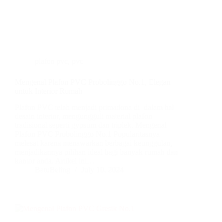
plafon pvc
,
pvc
Mengenal Plafon PVC Probolinggo No.1, Elegan
untuk Interior Rumah
Plafon PVC telah menjadi primadona di dalam hal
desain interior, mengungguli material plafon
tradisional seperti gypsum dan triplek. Mengenal
Plafon PVC Probolinggo No.1 Popularitasnya
melesat karena menawarkan berbagai keunggulan,
menjadikannya pilihan ideal bagi banyak rumah dan
kantor anda. Artikel ini…
BatuBeling
July 10, 2024