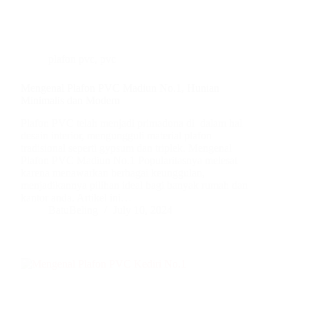
plafon pvc
,
pvc
Mengenal Plafon PVC Madiun No.1, Hunian
Minimalis dan Modern
Plafon PVC telah menjadi primadona di dalam hal
desain interior, mengungguli material plafon
tradisional seperti gypsum dan triplek. Mengenal
Plafon PVC Madiun No.1 Popularitasnya melesat
karena menawarkan berbagai keunggulan,
menjadikannya pilihan ideal bagi banyak rumah dan
kantor anda. Artikel ini…
BatuBeling
July 10, 2024