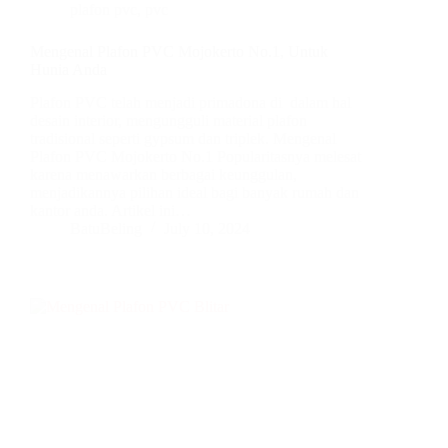
plafon pvc
,
pvc
Mengenal Plafon PVC Mojokerto No.1, Untuk
Hunia Anda
Plafon PVC telah menjadi primadona di dalam hal
desain interior, mengungguli material plafon
tradisional seperti gypsum dan triplek. Mengenal
Plafon PVC Mojokerto No.1 Popularitasnya melesat
karena menawarkan berbagai keunggulan,
menjadikannya pilihan ideal bagi banyak rumah dan
kantor anda. Artikel ini…
BatuBeling
July 10, 2024