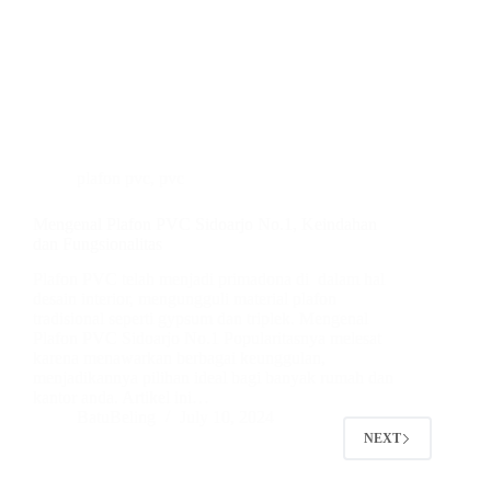
plafon pvc
,
pvc
Mengenal Plafon PVC Sidoarjo No.1, Keindahan
dan Fungsionalitas
Plafon PVC telah menjadi primadona di dalam hal
desain interior, mengungguli material plafon
tradisional seperti gypsum dan triplek. Mengenal
Plafon PVC Sidoarjo No.1 Popularitasnya melesat
karena menawarkan berbagai keunggulan,
menjadikannya pilihan ideal bagi banyak rumah dan
kantor anda. Artikel ini…
BatuBeling
July 10, 2024
NEXT