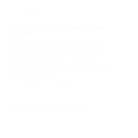
plafon pvc
,
pvc
Mengenal Plafon PVC Banyuwangi No.1, Desain
Yang Elegan
Plafon PVC telah menjadi primadona di dalam hal
desain interior, mengungguli material plafon
tradisional seperti gypsum dan triplek. Mengenal
Plafon PVC Banyuwangi No.1 Popularitasnya
melesat karena menawarkan berbagai keunggulan,
menjadikannya pilihan ideal bagi banyak rumah dan
kantor anda. Artikel ini…
BatuBeling
July 10, 2024