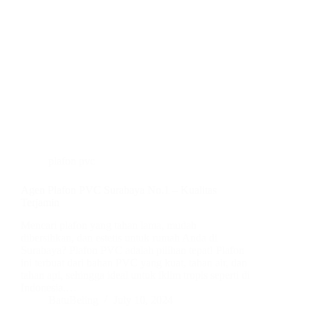
plafon pvc
Agen Plafon PVC Surabaya No.1 – Kualitas
Terjamin
Mencari plafon yang tahan lama, mudah
dibersihkan, dan estetis untuk rumah Anda di
Surabaya? Plafon PVC adalah pilihan tepat! Plafon
ini terbuat dari bahan PVC yang kuat, tahan air, dan
tahan api, sehingga ideal untuk iklim tropis seperti di
Indonesia.…
BatuBeling
July 10, 2024