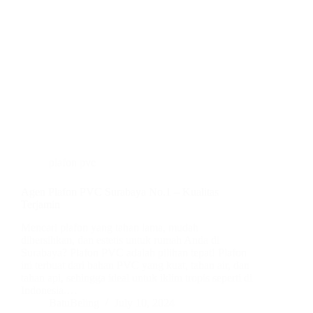
plafon pvc
Agen Plafon PVC Surabaya No.1 – Kualitas
Terjamin
Mencari plafon yang tahan lama, mudah
dibersihkan, dan estetis untuk rumah Anda di
Surabaya? Plafon PVC adalah pilihan tepat! Plafon
ini terbuat dari bahan PVC yang kuat, tahan air, dan
tahan api, sehingga ideal untuk iklim tropis seperti di
Indonesia.…
BatuBeling
July 10, 2024