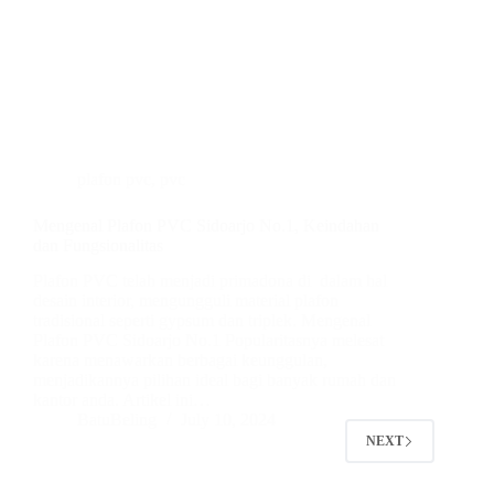
plafon pvc
,
pvc
Mengenal Plafon PVC Sidoarjo No.1, Keindahan
dan Fungsionalitas
Plafon PVC telah menjadi primadona di dalam hal
desain interior, mengungguli material plafon
tradisional seperti gypsum dan triplek. Mengenal
Plafon PVC Sidoarjo No.1 Popularitasnya melesat
karena menawarkan berbagai keunggulan,
menjadikannya pilihan ideal bagi banyak rumah dan
kantor anda. Artikel ini…
BatuBeling
July 10, 2024
NEXT