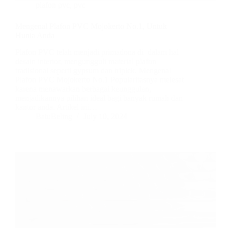
plafon pvc
,
pvc
Mengenal Plafon PVC Mojokerto No.1, Untuk
Hunia Anda
Plafon PVC telah menjadi primadona di dalam hal
desain interior, mengungguli material plafon
tradisional seperti gypsum dan triplek. Mengenal
Plafon PVC Mojokerto No.1 Popularitasnya melesat
karena menawarkan berbagai keunggulan,
menjadikannya pilihan ideal bagi banyak rumah dan
kantor anda. Artikel ini…
BatuBeling
July 10, 2024