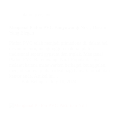
plafon pvc
,
pvc
Mengenal Plafon PVC Banyuwangi No.1, Desain
Yang Elegan
Plafon PVC telah menjadi primadona di dalam hal
desain interior, mengungguli material plafon
tradisional seperti gypsum dan triplek. Mengenal
Plafon PVC Banyuwangi No.1 Popularitasnya
melesat karena menawarkan berbagai keunggulan,
menjadikannya pilihan ideal bagi banyak rumah dan
kantor anda. Artikel ini…
BatuBeling
July 10, 2024