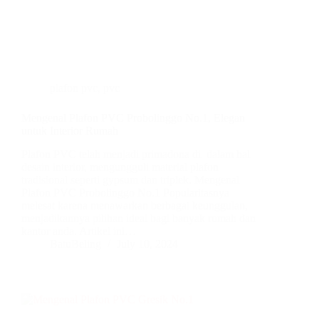
plafon pvc
,
pvc
Mengenal Plafon PVC Probolinggo No.1, Elegan
untuk Interior Rumah
Plafon PVC telah menjadi primadona di dalam hal
desain interior, mengungguli material plafon
tradisional seperti gypsum dan triplek. Mengenal
Plafon PVC Probolinggo No.1 Popularitasnya
melesat karena menawarkan berbagai keunggulan,
menjadikannya pilihan ideal bagi banyak rumah dan
kantor anda. Artikel ini…
BatuBeling
July 10, 2024