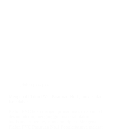
plafon pvc
,
pvc
Mengenal Plafon PVC Pasuruan No.1, Inovasi dan
Keindahan
Plafon PVC telah menjadi primadona di dalam hal
desain interior, mengungguli material plafon
tradisional seperti gypsum dan triplek. Mengenal
Plafon PVC Pasuruan No.1 Popularitasnya melesat