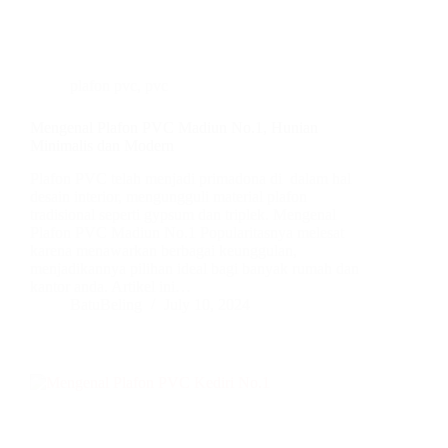
plafon pvc
,
pvc
Mengenal Plafon PVC Madiun No.1, Hunian
Minimalis dan Modern
Plafon PVC telah menjadi primadona di dalam hal
desain interior, mengungguli material plafon
tradisional seperti gypsum dan triplek. Mengenal
Plafon PVC Madiun No.1 Popularitasnya melesat
karena menawarkan berbagai keunggulan,
menjadikannya pilihan ideal bagi banyak rumah dan
kantor anda. Artikel ini…
BatuBeling
July 10, 2024