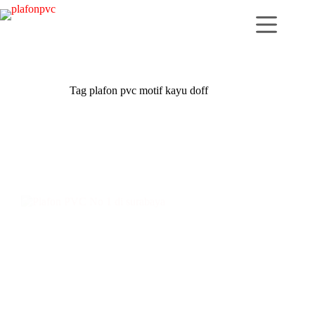
Skip
to
content
Tag
plafon pvc motif kayu doff