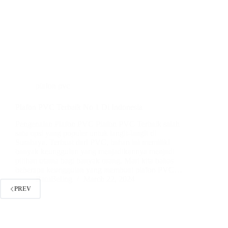
plafon pvc
Plafon PVC Terbaik No 1 Di Indonesia
Pengenalan Plafon PVC Plafon PVC Terbaik salah
satu opsi yang populer untuk langit-langit di
Surabaya. Terbuat dari PVC, bahan ini memiliki
banyak keunggulan yang menjadikannya menjadi
pilihan utama bagi banyak orang. Mari kita bahas
beberapa keunggulan yang membuat plafon PVC…
BatuBeling
March 22, 2024
PREV