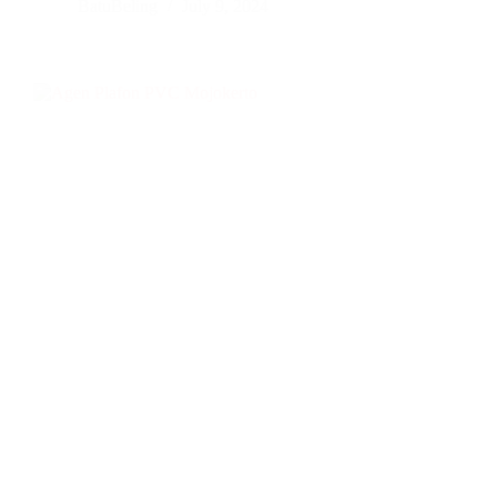
BatuBeling
July 9, 2024