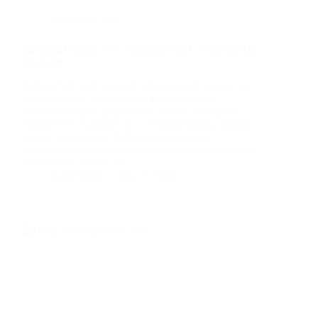
plafon pvc
,
pvc
Mengenal Plafon PVC Surabaya No.1, Tetap Bersih
dan Awet
Plafon PVC telah menjadi primadona di dalam hal
desain interior, mengungguli material plafon
tradisional seperti gypsum dan triplek. Mengenal
Plafon PVC Surabaya No.1 Popularitasnya melesat
karena menawarkan berbagai keunggulan,
menjadikannya pilihan ideal bagi banyak rumah dan
kantor anda. Artikel ini…
BatuBeling
July 10, 2024