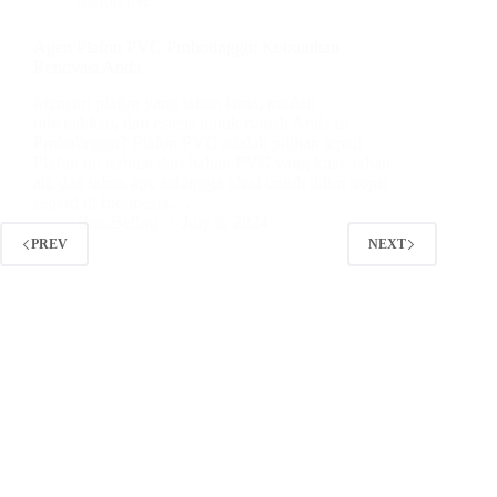
plafon pvc
Agen Plafon PVC Probolinggo: Kebutuhan
Renovasi Anda
Mencari plafon yang tahan lama, mudah
dibersihkan, dan estetis untuk rumah Anda di
Probolinggo? Plafon PVC adalah pilihan tepat!
Plafon ini terbuat dari bahan PVC yang kuat, tahan
air, dan tahan api, sehingga ideal untuk iklim tropis
seperti di Indonesia.…
BatuBeling
July 8, 2024
PREV
NEXT