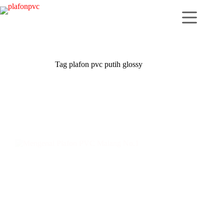
Skip
to
content
Tag
plafon pvc putih glossy