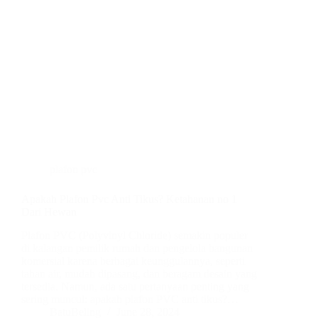
plafon pvc
Apakah Plafon Pvc Anti Tikus? Ketahanan no 1
Dari Hewan
Plafon PVC (Polyvinyl Chloride) semakin populer
di kalangan pemilik rumah dan pengelola bangunan
komersial karena berbagai keunggulannya, seperti
tahan air, mudah dipasang, dan beragam desain yang
tersedia. Namun, ada satu pertanyaan penting yang
sering muncul: apakah plafon PVC anti tikus?…
BatuBeling
June 28, 2024