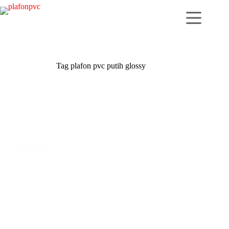
Skip
to
content
Tag
plafon pvc putih glossy