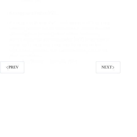
plafon pvc
Keunggulan Plafon PVC
Keunggulan Plafon PVC telah menjadi pilihan yang
semakin populer dalam dunia desain interior modern.
Dibandingkan dengan bahan plafon tradisional
seperti kayu atau gypsum, plafon PVC menawarkan
sejumlah keunggulan yang signifikan dalam hal
kepraktisan, estetika, dan fungsionalitas. Artikel ini
akan membahas…
BatuBeling
June 22, 2024
PREV
NEXT