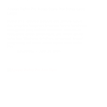
Apakah Plafon Pvc Kedap Suara: Yuk Simak Lebih
Lanjut
Plafon PVC semakin diminati oleh pemilik rumah
dan pengelola bangunan komersial karena kombinasi
keunggulan yang meliputi ketahanan terhadap air,
kemudahan dalam pemasangan, dan variasi desain
yang luas. Meskipun demikian, pertanyaan krusial
yang sering kali timbul adalah sejauh mana plafon
PVC…
BatuBeling
June 28, 2024