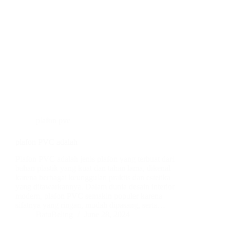
plafon pvc
plafon PVC adalah
Plafon PVC adalah jenis plafon yang terbuat dari
bahan plastik yang kuat dan tahan lama, dikenal
karena berbagai keunggulan praktis dan estetika
yang ditawarkannya. Dalam dunia desain interior
modern, plafon PVC semakin populer karena
sifatnya yang ringan, mudah dipasang, serta…
BatuBeling
June 28, 2024